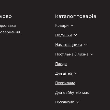
ково
Каталог товарів
 доставка
Ковдри
повернення
Подушки
Наматрацники
Постільна білизна
Пледи
Для дітей
Покривала
Для майбутніх мам
Ексклюзив