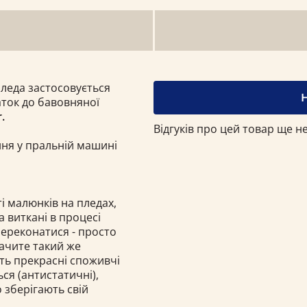
пледа застосовується
ток до бавовняної
.
Відгуків про цей товар ще не
ння у пральній машині
і малюнків на пледах,
а виткані в процесі
переконатися - просто
бачите такий же
ють прекрасні споживчі
ься (антистатичні),
о зберігають свій