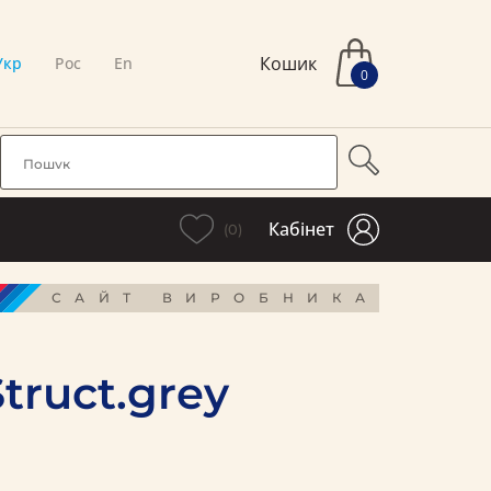
Кошик
Укр
Рос
En
0
Кабінет
(0)
САЙТ ВИРОБНИКА
truct.grey
і