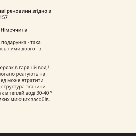
ві речовини згідно з
157
, Німеччина
 подарунка - така
сь ними довго і з
ерлак в гарячій воді!
 погано реагують на
плед може втратити
і структура тканини
в теплій воді 30-40 °
яких миючих засобів.