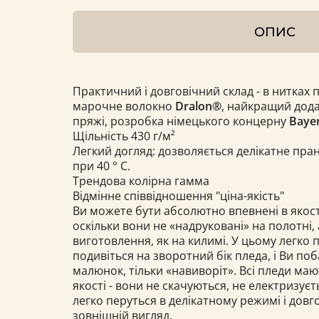
ОПИС
Практичний і довговічний склад - в нитках 
марочне волокно
Dralon®
, найкращий дода
пряжі, розробка німецького концерну
Bayer
Щільність 430 г/м²
Легкий догляд: дозволяється делікатне пра
при 40 ° С.
Трендова колірна гамма
Відмінне співвідношення "ціна-якість"
Ви можете бути абсолютно впевнені в якост
оскільки вони не «надруковані» на полотні, 
виготовлення, як на килимі. У цьому легко 
подивіться на зворотний бік пледа, і Ви по
малюнок, тільки «навиворіт». Всі пледи ма
якості - вони не скачуються, не електризуєт
легко перуться в делікатному режимі і довг
зовнішній вигляд.