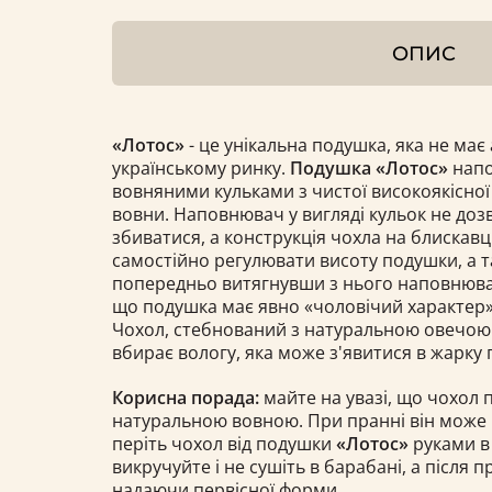
ОПИС
«Лотос»
- це унікальна подушка, яка не має 
українському ринку.
Подушка «Лотос»
напо
вовняними кульками з чистої високоякісної
вовни. Наповнювач у вигляді кульок не доз
збиватися, а конструкція чохла на блискавц
самостійно регулювати висоту подушки, а 
попередньо витягнувши з нього наповнювач.
що подушка має явно «чоловічий характер» 
Чохол, стебнований з натуральною овечою
вбирає вологу, яка може з'явитися в жарку 
Корисна порада:
майте на увазі, що чохол
натуральною вовною. При пранні він може 
періть чохол від подушки
«Лотос»
руками в
викручуйте і не сушіть в барабані, а після 
надаючи первісної форми.