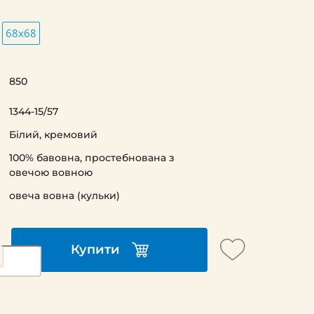
68х68
850
1344-15/57
Білий, кремовий
100% бавовна, простебнована з
овечою вовною
овеча вовна (кульки)
Купити