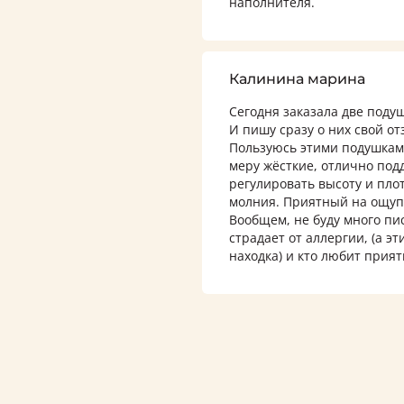
наполнителя.
Калинина марина
Сегодня заказала две поду
И пишу сразу о них свой от
Пользуюсь этими подушками
меру жёсткие, отлично под
регулировать высоту и плот
молния. Приятный на ощупь
Вообщем, не буду много пи
страдает от аллергии, (а э
находка) и кто любит прия