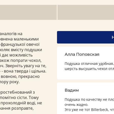
аналогів на
внена маленькими
 французької овечої
воляє вмісту подушки
Алла Поповская
і дає можливість
також попрати чохол,
Подушка отличная удобная,
 Зверніть увагу на те,
шерсть высушить,чехол от
- вона тверда і щільна.
 вовною, прекрасно
пору року.
Вадим
 простебнований з
помітно сісти. Тому
Подушка по качеству не пло
 прохолодній воді, не
очень жадно.
прання розправте,
Это уже не тот Billerbeck, 