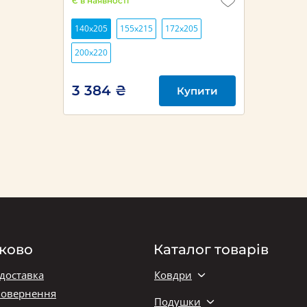
Є в наявності
140х205
155х215
172х205
200х220
3 384 ₴
Купити
ково
Каталог товарів
 доставка
Ковдри
повернення
Подушки