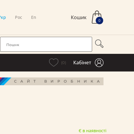
Кошик
Укр
Рос
En
0
Кабінет
(0)
САЙТ ВИРОБНИКА
Є в наявності