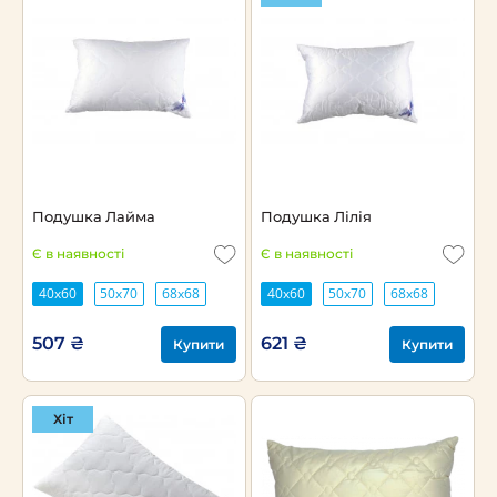
Подушка Лайма
Подушка Лілія
Є в наявності
Є в наявності
40х60
50х70
68х68
40х60
50х70
68х68
507 ₴
621 ₴
Купити
Купити
Хіт