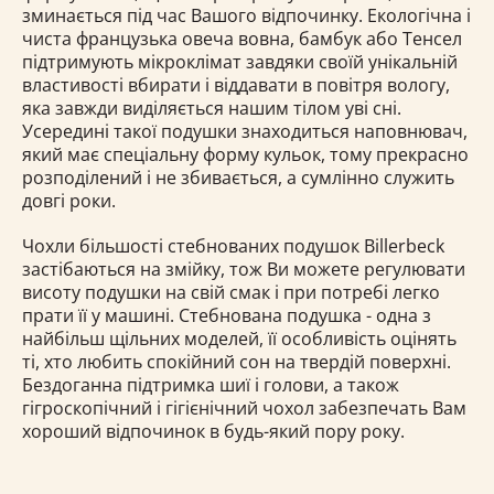
зминається під час Вашого відпочинку. Екологічна і
чиста французька овеча вовна, бамбук або Тенсел
підтримують мікроклімат завдяки своїй унікальній
властивості вбирати і віддавати в повітря вологу,
яка завжди виділяється нашим тілом уві сні.
Усередині такої подушки знаходиться наповнювач,
який має спеціальну форму кульок, тому прекрасно
розподілений і не збивається, а сумлінно служить
довгі роки.
Чохли більшості стебнованих подушок Billerbeck
застібаються на змійку, тож Ви можете регулювати
висоту подушки на свій смак і при потребі легко
прати її у машині. Стебнована подушка - одна з
найбільш щільних моделей, її особливість оцінять
ті, хто любить спокійний сон на твердій поверхні.
Бездоганна підтримка шиї і голови, а також
гігроскопічний і гігієнічний чохол забезпечать Вам
хороший відпочинок в будь-який пору року.