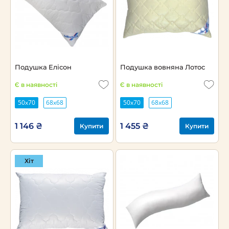
Подушка Елісон
Подушка вовняна Лотос
Є в наявності
Є в наявності
50х70
68х68
50х70
68х68
1 146 ₴
1 455 ₴
Купити
Купити
Хіт