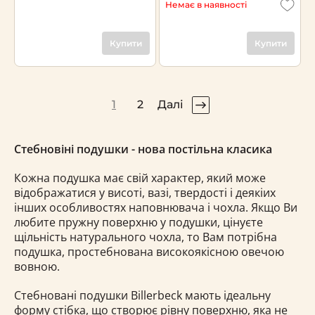
Немає в наявності
Купити
Купити
1
2
Далі
Стебновіні подушки - нова постільна класика
Кожна подушка має свій характер, який може
відображатися у висоті, вазі, твердості і деякіих
інших особливостях наповнювача і чохла. Якщо Ви
любите пружну поверхню у подушки, цінуєте
щільність натурального чохла, то Вам потрібна
подушка, простебнована високоякісною овечою
вовною.
Стебновані подушки Billerbeck мають ідеальну
форму стібка, що створює рівну поверхню, яка не