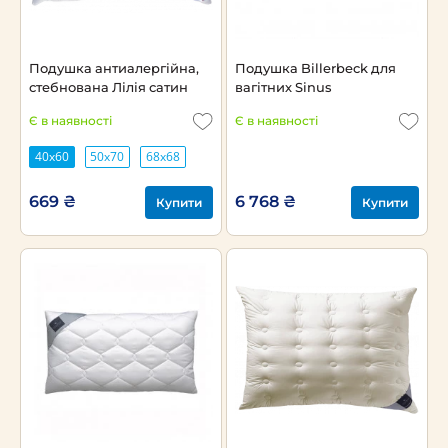
Подушка антиалергійна,
Подушка Billerbeck для
стебнована Лілія сатин
вагітних Sinus
Є в наявності
Є в наявності
40х60
50х70
68х68
669 ₴
6 768 ₴
Купити
Купити