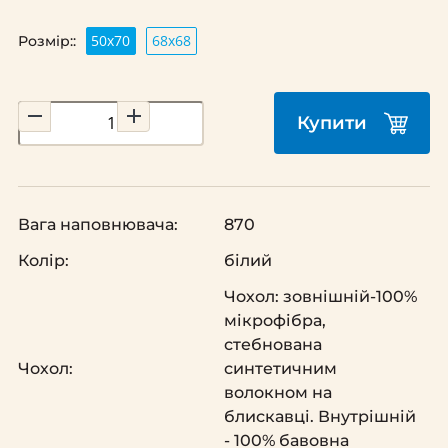
50х70
68х68
Розмір::
Купити
Вага наповнювача:
870
Колір:
білий
Чохол: зовнішній-100%
мікрофібра,
стебнована
Чохол:
синтетичним
волокном на
блискавці. Внутрішній
- 100% бавовна