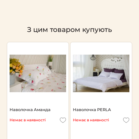
З цим товаром купують
Наволочка Аманда
Наволочка PERLA
Н
б
Немає в наявності
Немає в наявності
Є