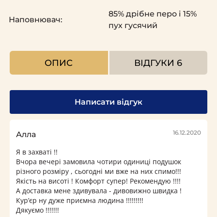
85% дрібне перо і 15%
Наповнювач:
пух гусячий
ОПИС
ВІДГУКИ
6
Написати відгук
16.12.2020
Алла
Я в захваті !!
Вчора вечері замовила чотири одиниці подушок
різного розміру , сьогодні ми вже на них спимо!!!
Якість на висоті ! Комфорт супер! Рекомендую !!!!
А доставка мене здивувала - дивовижно швидка !
Кур’єр ну дуже приємна людина !!!!!!!!!
Дякуємо !!!!!!!