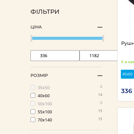
ФІЛЬТРИ
ЦІНА
Рушн
Є в на
40х60
РОЗМІР
0
35х50
336
14
40х60
0
50х100
15
55х100
15
70х140