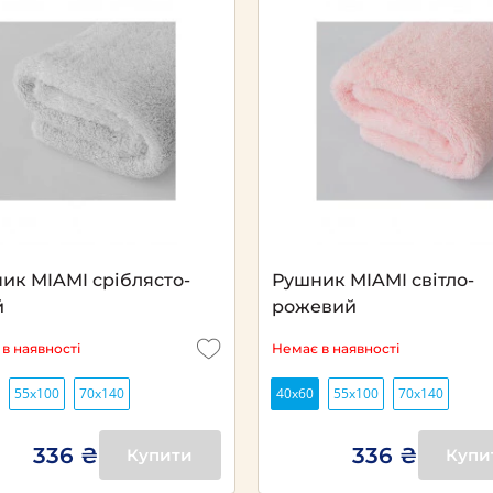
ик MIAMI сріблясто-
Рушник MIAMI світло-
й
рожевий
в наявності
Немає в наявності
55x100
70x140
40х60
55x100
70x140
336 ₴
336 ₴
Купити
Купи