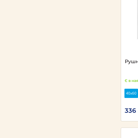
Рушн
Є в на
40х60
336