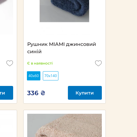
Рушник MIAMI джинсовий
синій
Є в наявності
40х60
70x140
336 ₴
ти
Купити