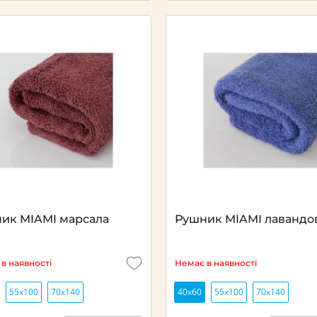
ик MIAMI марсала
Рушник MIAMI лавандо
в наявності
Немає в наявності
55x100
70x140
40х60
55x100
70x140