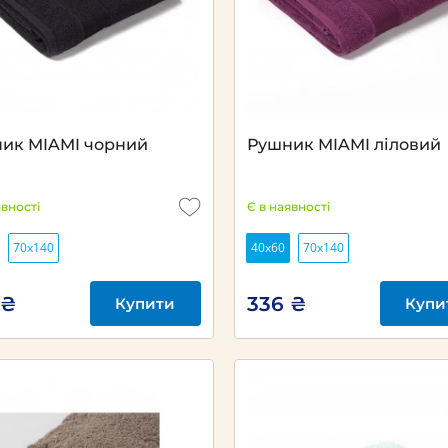
ик MIAMI чорний
Рушник MIAMI ліловий
явності
Є в наявності
70x140
40х60
70x140
 ₴
336 ₴
Купити
Купи