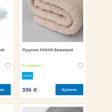
ий
Рушник MIAMI бежевий
Є в наявності
40х60
336 ₴
ти
Купити