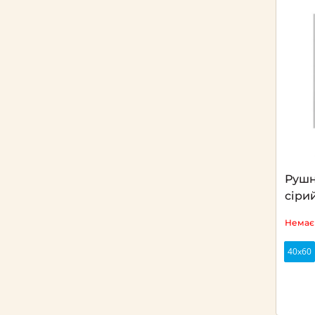
Рушн
сіри
Немає 
40х60