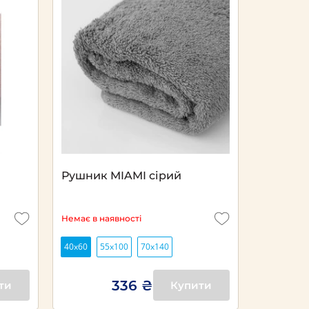
Рушник MIAMI сірий
Немає в наявності
40х60
55x100
70x140
336 ₴
ти
Купити