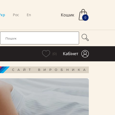
Кошик
Укр
Рос
En
0
Кабінет
(0)
САЙТ ВИРОБНИКА