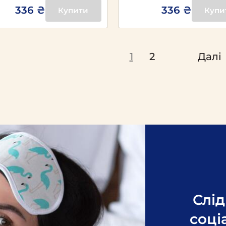
336 ₴
336 ₴
Купити
Купи
1
2
Далі
Слід
соці