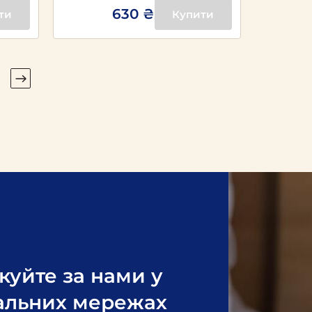
630 ₴
ти
Купити
куйте за нами у
альних мережах