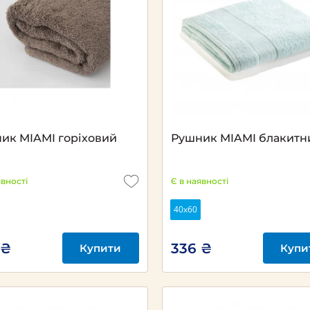
ик MIAMI горіховий
Рушник MIAMI блакитн
явності
Є в наявності
40х60
 ₴
336 ₴
Купити
Купи