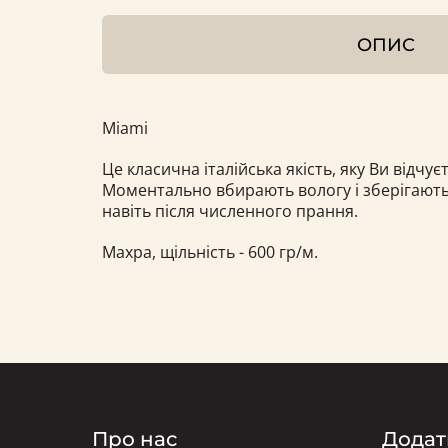
ОПИС
Miami
Це класична італійська якість, яку Ви відчу
Моментально вбирають вологу і зберігають 
навіть після численного прання.
Махра, щільність - 600 гр/м.
Про нас
Додат