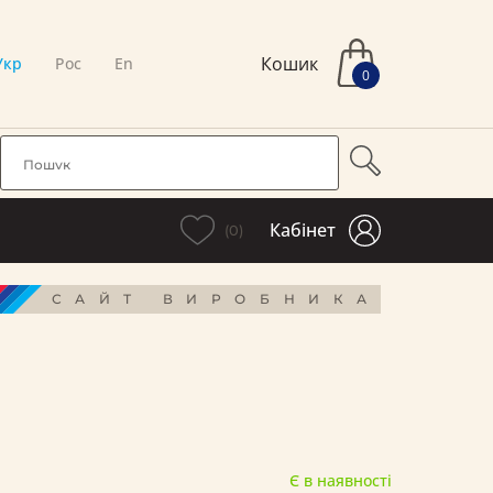
Кошик
Укр
Рос
En
0
Кабінет
(0)
САЙТ ВИРОБНИКА
Є в наявності