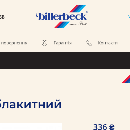
58
а повернення
Гарантія
Контакти
блакитний
336 ₴