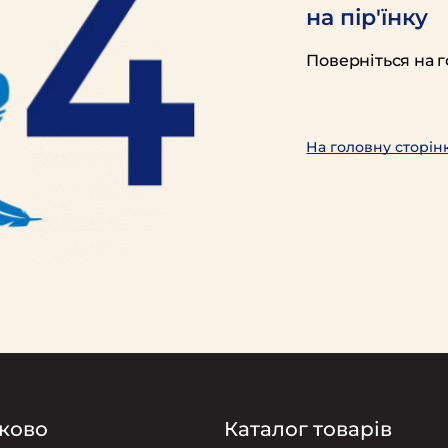
на пір'їнку
Поверніться на г
На головну сторін
ково
Каталог товарів