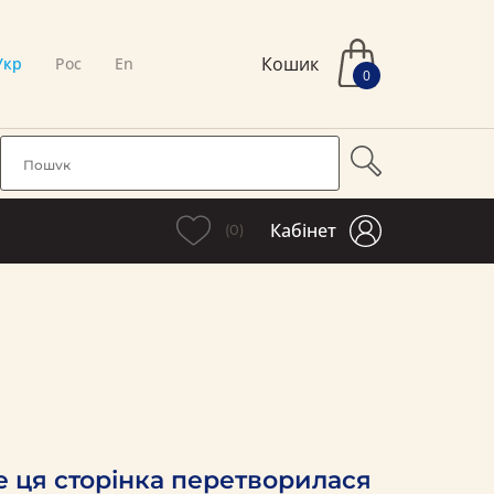
Кошик
Укр
Рос
En
0
Кабінет
(0)
е ця сторінка перетворилася