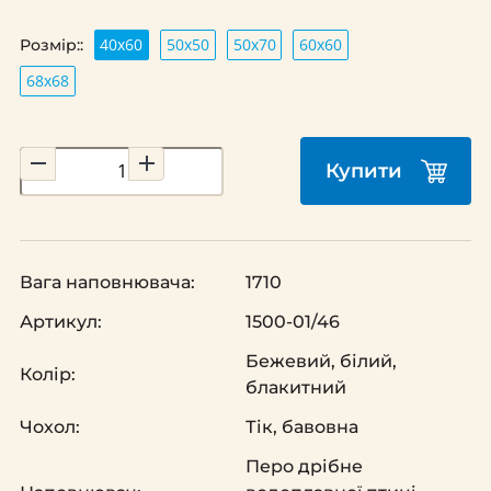
40х60
50х50
50х70
60х60
Розмір::
68х68
Купити
Вага наповнювача:
1710
Артикул:
1500-01/46
Бежевий, білий,
Колір:
блакитний
Чохол:
Тік, бавовна
Перо дрібне