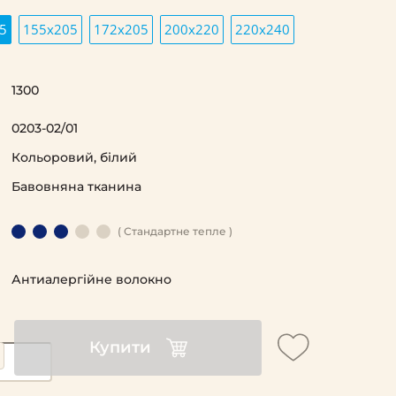
5
155х205
172х205
200х220
220х240
1300
0203-02/01
Кольоровий, білий
Бавовняна тканина
( Стандартне тепле )
Антиалергійне волокно
Купити