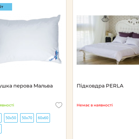
іт
Next
ушка перова Мальва
Підковдра PERLA
аявності
Немає в наявності
50х50
50х70
60х60