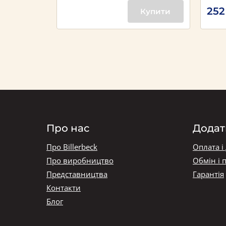
252
Купити
Купити
Про нас
Додат
Про Billerbeck
Оплата і
Про виробництво
Обмін і 
Представництва
Гарантія
Контакти
Блог