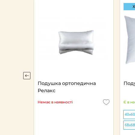
Х
eck
Подушка ортопедична
Под
Релакс
Немає в наявності
Є в н
40х60
68х68