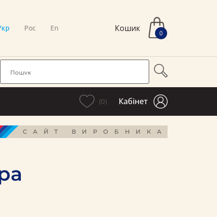
Кошик
Укр
Рос
En
0
Кабінет
(0)
САЙТ ВИРОБНИКА
тра
і