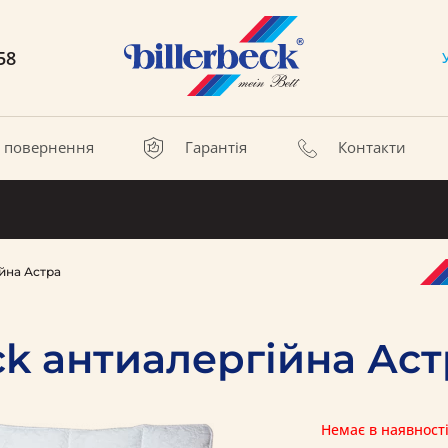
58
а повернення
Гарантія
Контакти
ійна Астра
ck антиалергійна Ас
Немає в наявност