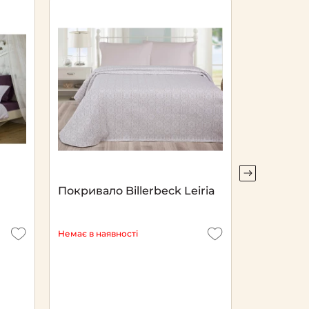
Покривало Billerbeck Leiria
Підковд
Немає в наявності
Немає в ная