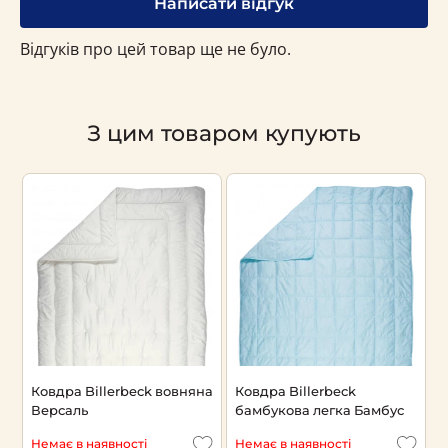
Написати відгук
Відгуків про цей товар ще не було.
З цим товаром купують
Ковдра Billerbeck вовняна
Ковдра Billerbeck
К
Версаль
бамбукова легка Бамбус
а
Немає в наявності
Немає в наявності
Н