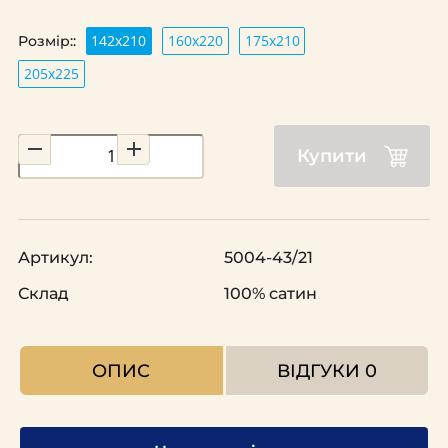
142х210
160х220
175х210
Розмір::
205х225
Купити
Артикул:
5004-43/21
Склад
100% сатин
ОПИС
ВІДГУКИ
0