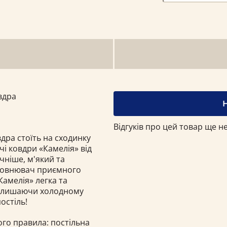
вдра
Відгуків про цей товар ще не
дра стоїть на сходинку
і ковдри «Камелія» від
чніше, м'який та
аповнювач приємного
амелія» легка та
е залишаючи холодному
остіль!
ого правила: постільна