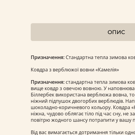
ОПИС
Призначення:
Стандартна тепла зимова ко
Ковдра з верблюжої вовни «Камелія»
Призначення:
стандартна тепла зимова ков
вище ковдр з овечою вовною. У наповнювач
Біллербек використана верблюжа вовна, то
ніжний підпушок двогорбих верблюдів. Н
шоколадно-коричневого кольору. Ковдра «К
ніжна, чудово облягає тіло під час сну, н
повітрю жодного шансу потрапити у вашу п
Від вас вимагається дотримання тільки одн