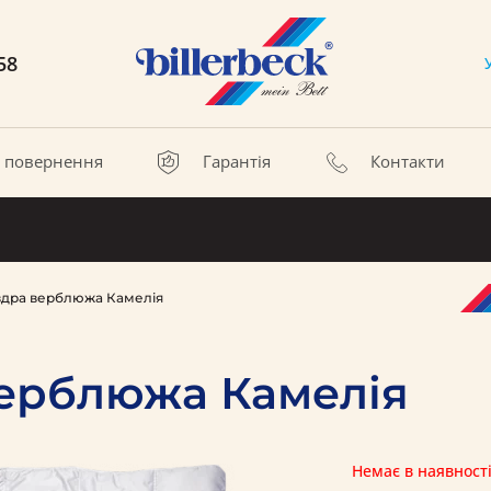
58
а повернення
Гарантія
Контакти
вдра верблюжа Камелія
верблюжа Камелія
Немає в наявност