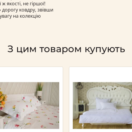
ж якості, не гіршої!
 дорогу ковдру, звівши
 увагу на колекцію
З цим товаром купують
Next