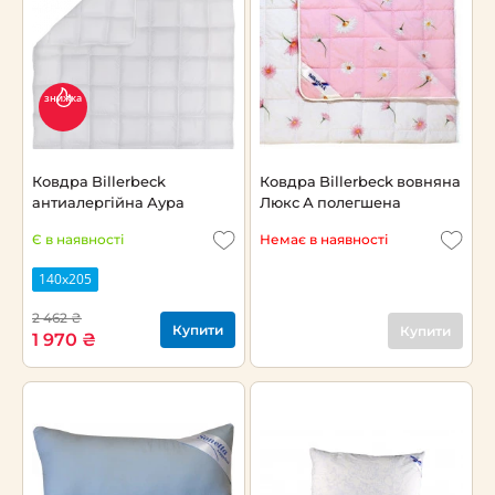
знижка
Ковдра Billerbeck
Ковдра Billerbeck вовняна
антиалергійна Аура
Люкс А полегшена
Є в наявності
Немає в наявності
140х205
2 462 ₴
Купити
Купити
1 970 ₴