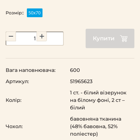
50х70
Розмір::
Купити
Вага наповнювача:
600
Артикул:
51965623
1 ст. - білий візерунок
Колір:
на білому фоні, 2 ст –
білий
бавовняна тканина
Чохол:
(48% бавовна, 52%
поліестер)