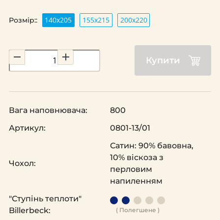
140х205
155х215
200х220
Розмір::
Купити
Вага наповнювача:
800
Артикул:
0801-13/01
Сатин: 90% бавовна,
10% віскоза з
Чохол:
перловим
напиленням
"Ступінь теплоти"
Billerbeck:
( Полегшене )