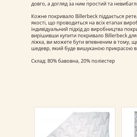
довго, а догляд за ним простий та невибаг
Кожне покривало Billerbeck піддається ре
якості, що проводиться на всіх етапах виро
індивідуальний підхід до виробництва покри
вирішивши купити покривало Billerbeck дл
ліжка, ви можете бути впевненим в тому, щ
шедевр, який буде вишуканою прикрасою ва
Склад: 80% бавовна, 20% поліестер