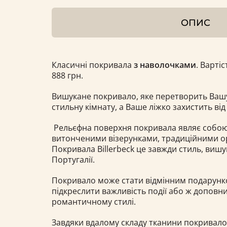
ОПИС
Класичні покривала
з наволочками
. Вартіс
888 грн.
Вишукане покривало, яке перетворить Вашу
стильну кімнату, а Ваше ліжко захистить від 
Рельєфна поверхня покривала являє собою
витонченими візерунками, традиційними 
Покривала Billerbeck це завжди стиль, вишук
Португалії.
Покривало може стати відмінним подарун
підкреслити важливість події або ж доповни
романтичному стилі.
Завдяки вдалому складу тканини покривал