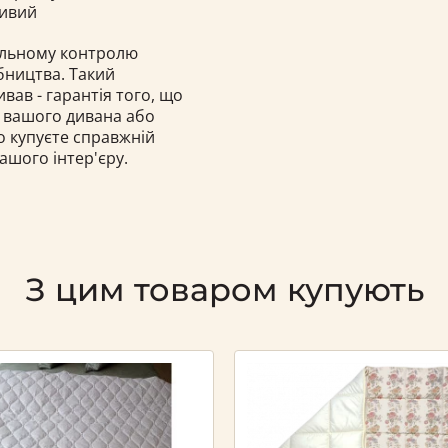
ливий
тельному контролю
бництва. Такий
вав - гарантія того, що
я вашого дивана або
о купуєте справжній
шого інтер'єру.
З цим товаром купують