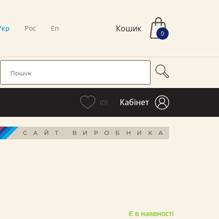
Кошик
Укр
Рос
En
0
Кабінет
(0)
САЙТ ВИРОБНИКА
Є в наявності