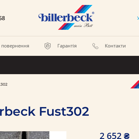
58
а повернення
Гарантія
Контакти
t302
rbeck Fust302
2 652 ₴