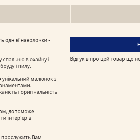
ть однієї наволочки -
Відгуків про цей товар ще не
 спальню в охайну і
бруду і пилу.
 унікальний малюнок з
орнаментами.
аність і оригінальність
ком, допоможе
ти інтер'єр в
о прослужить Вам