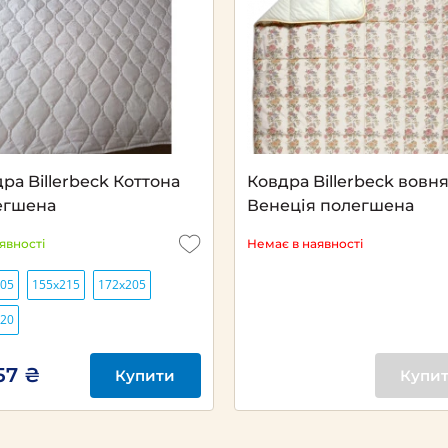
Next
ра Billerbeck Коттона
Ковдра Billerbeck вовн
егшена
Венеція полегшена
аявності
Немає в наявності
205
155х215
172х205
220
57 ₴
Купити
Купи