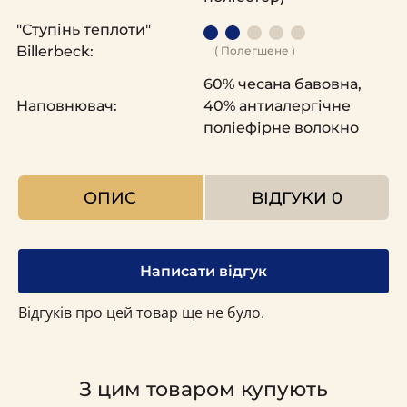
"Ступінь теплоти"
Billerbeck:
( Полегшене )
60% чесана бавовна,
Наповнювач:
40% антиалергічне
поліефірне волокно
ОПИС
ВІДГУКИ
0
Написати відгук
Відгуків про цей товар ще не було.
З цим товаром купують