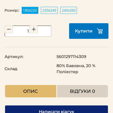
180x220
220х240
240х260
Розмір::
Купити
Артикул:
5601297114309
80% Бавовна, 20 %
Склад
Поліестер
ОПИС
ВІДГУКИ
0
Написати відгук