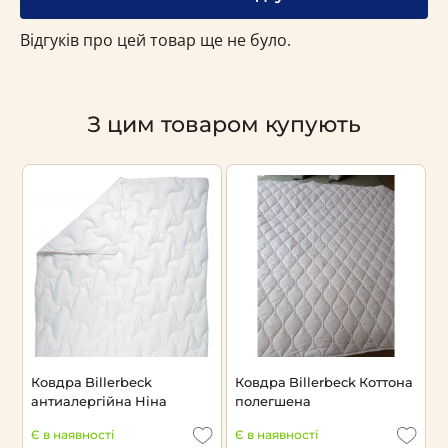
Відгуків про цей товар ще не було.
З цим товаром купують
Ковдра Billerbeck
Ковдра Billerbeck Коттона
К
антиалергійна Ніна
полегшена
В
Є в наявності
Є в наявності
Н