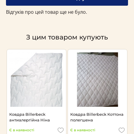
Відгуків про цей товар ще не було.
З цим товаром купують
Ковдра Billerbeck
Ковдра Billerbeck Коттона
К
антиалергійна Ніна
полегшена
В
Є в наявності
Є в наявності
Н