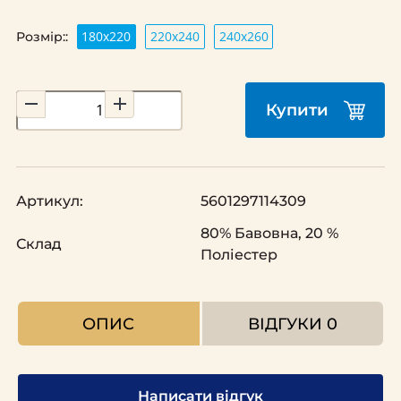
180x220
220х240
240х260
Розмір::
Купити
Артикул:
5601297114309
80% Бавовна, 20 %
Склад
Поліестер
ОПИС
ВІДГУКИ
0
Написати відгук