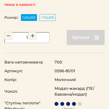
Немає в наявності
140х205
172х205
Розмір::
Купити
Вага наповнювача:
700
Артикул:
0596-81/01
Колір:
Молочний
Модал-жакард (ПЕ/
Чохол:
бавовна/модал)
"Ступінь теплоти"
Billerbeck:
( Тепле )