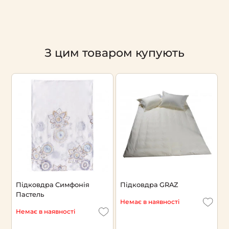
З цим товаром купують
Підковдра Симфонія
Підковдра GRAZ
П
Пастель
Немає в наявності
Н
Немає в наявності