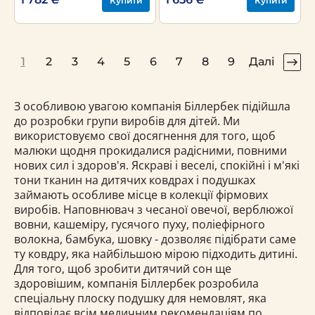
Купити
Купити
1
2
3
4
5
6
7
8
9
Далі
З особливою увагою компанія Біллербек підійшла
до розробки групи виробів для дітей. Ми
використовуємо свої досягнення для того, щоб
малюки щодня прокидалися радісними, повними
нових сил і здоров'я. Яскраві і веселі, спокійні і м'які
тони тканин на дитячих ковдрах і подушках
займають особливе місце в колекції фірмових
виробів. Наповнювач з чесаної овечої, верблюжої
вовни, кашеміру, гусячого пуху, поліефірного
волокна, бамбука, шовку - дозволяє підібрати саме
ту ковдру, яка найбільшою мірою підходить дитині.
Для того, щоб зробити дитячий сон ще
здоровішим, компанія Біллербек розробила
спеціальну плоску подушку для немовлят, яка
відповідає всім медичним рекомендаціям по