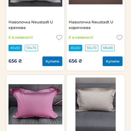
Наволочка Neustadt U
Наволочка Neustadt U
кремова
коричнева
Є в наявності
Є в наявності
40х60
50х70
40х60
50х70
68х68
656 ₴
656 ₴
Купити
Купити