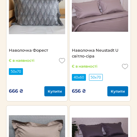
Наволочка Форест
Наволочка Neustadt U
світло-сіра
Є в наявності
Є в наявності
50х70
40х60
50х70
666 ₴
656 ₴
Купити
Купити