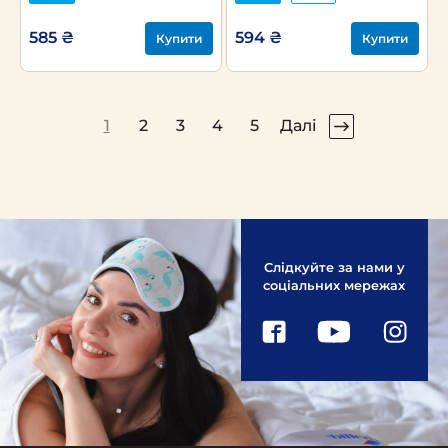
585 ₴
594 ₴
Купити
Купити
1
2
3
4
5
Далі
Слідкуйте за нами у
соціальних мережах