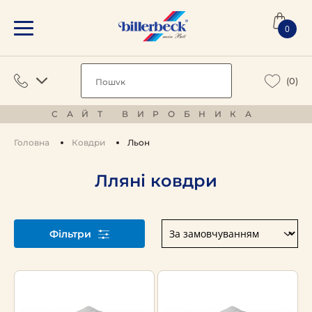
0
(0)
САЙТ ВИРОБНИКА
Головна
Ковдри
Льон
Лляні ковдри
Фільтри