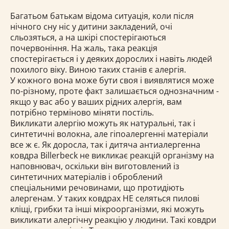
Багатьом батькам відома ситуація, коли після
нічного сну ніс у дитини закладений, очі
сльозяться, а на шкірі спостерігаються
почервоніння. На жаль, така реакція
спостерігається і у деяких дорослих і навіть людей
похилого віку. Виною таких станів є алергія.
У кожного вона може бути своя і виявлятися може
по-різному, проте факт залишається однозначним -
якщо у вас або у ваших рідних алергія, вам
потрібно терміново міняти постіль.
Викликати алергію можуть як натуральні, так і
синтетичні волокна, але гіпоалергенні матеріали
все ж є. Як доросла, так і дитяча антиалергенна
ковдра Billerbeck не викликає реакцій організму на
наповнювач, оскільки він виготовлений із
синтетичних матеріалів і оброблений
спеціальними речовинами, що протидіють
алергенам. У таких ковдрах НЕ селяться пилові
кліщі, грибки та інші мікроорганізми, які можуть
викликати алергічну реакцію у людини. Такі ковдри