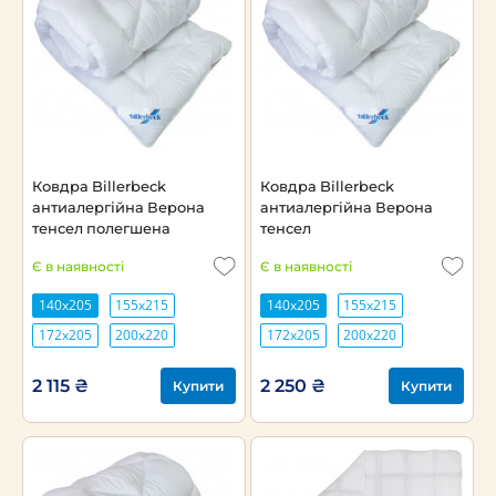
Ковдра Billerbeck
Ковдра Billerbeck
антиалергійна Верона
антиалергійна Верона
тенсел полегшена
тенсел
Є в наявності
Є в наявності
140х205
155х215
140х205
155х215
172х205
200х220
172х205
200х220
2 115 ₴
2 250 ₴
Купити
Купити