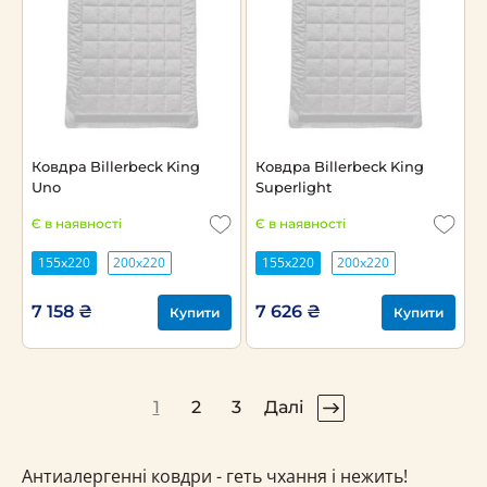
Ковдра Billerbeck King
Ковдра Billerbeck King
Uno
Superlight
Є в наявності
Є в наявності
155x220
200х220
155x220
200х220
7 158 ₴
7 626 ₴
Купити
Купити
1
2
3
Далі
Антиалергенні ковдри - геть чхання і нежить!