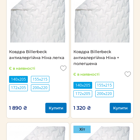
Ковдра Billerbeck
Ковдра Billerbeck
антиалергійна Ніна легка
антиалергійна Ніна +
полегшена
Є в наявності
Є в наявності
140х205
155х215
140х205
155х215
172х205
200х220
172х205
200х220
1 890 ₴
1 320 ₴
Купити
Купити
Хіт