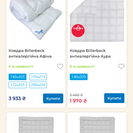
знижка
Ковдра Billerbeck
Ковдра Billerbeck
антиалергійна Афіна
антиалергійна Аура
Є в наявності
Є в наявності
140х205
155х215
140х205
172х205
200х220
2 462 ₴
3 933 ₴
Купити
Купити
1 970 ₴