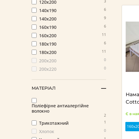
3
120х200
6
140х190
9
140х200
6
160х190
11
160х200
6
180х190
11
180х200
0
200х200
0
200х220
МАТЕРІАЛ
Нама
Cotto
Поліефірне антиалергійне
волокно
Є в на
2
1
Трикотажний
160х2
0
Хлопок
1