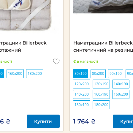
трацник Billerbeck
Наматрацник Billerbeck
отажний
синтетичний на резинц
явності
Є в наявності
00
160х200
180х200
80х190
80х200
90х190
90
120х200
120х190
140х190
140х200
160х190
160х200
180х190
180х200
06 ₴
1 764 ₴
Купити
Купи