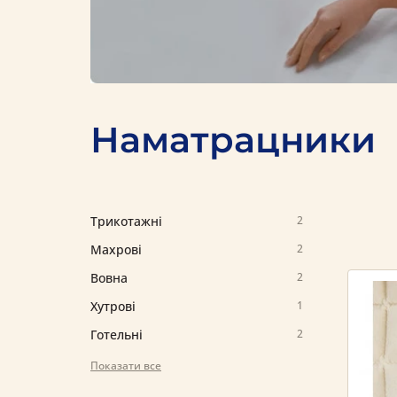
Наматрацники
Трикотажні
2
Махрові
2
Вовна
2
Хутрові
1
Готельні
2
Показати все