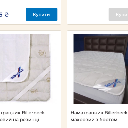
6 ₴
Купити
Купи
трацник Billerbeck
Наматрацник Billerbeck
овий на резинці
махровий з бортом