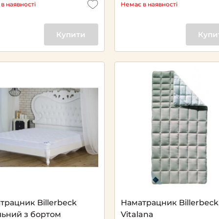
в наявності
Немає в наявності
Купити
Купи
трацник Billerbeck
Наматрацник Billerbeck
льний з бортом
Vitalana