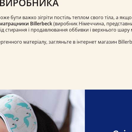
 ВИРОБНИКА
же бути важко зігріти постіль теплом свого тіла, а якщо
матрацники Billerbeck
(виробник Німеччина, представниц
ід стирання і продавлювання оббивки і верхнього шару 
генного матеріалу, загляньте в інтернет магазин Billerbe