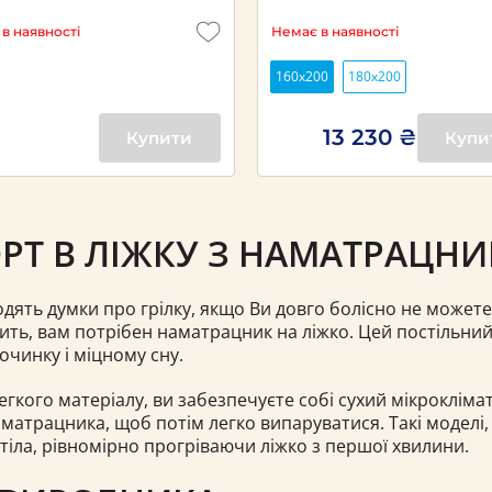
в наявності
Немає в наявності
160х200
180х200
13 230 ₴
Купити
Купи
Т В ЛІЖКУ З НАМАТРАЦН
дять думки про грілку, якщо Ви довго болісно не можете 
ить, вам потрібен наматрацник на ліжко. Цей постільний 
чинку і міцному сну.
кого матеріалу, ви забезпечуєте собі сухий мікроклімат, 
трацника, щоб потім легко випаруватися. Такі моделі, 
тіла, рівномірно прогріваючи ліжко з першої хвилини.