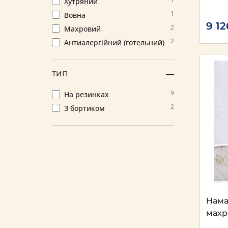
Хутряний
1
Вовна
9 12
2
Махровий
2
Антиалергійний (готельний)
ТИП
9
На резинках
2
З бортиком
Нама
махр