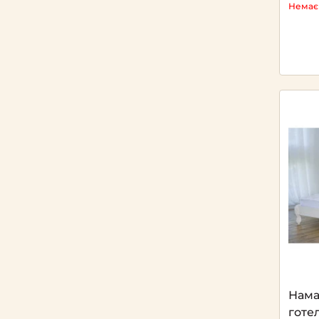
Немає 
Нама
готе