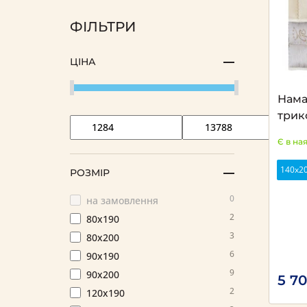
ФІЛЬТРИ
ЦІНА
Нама
трик
Є в на
140х2
РОЗМІР
0
на замовлення
2
80х190
3
80х200
6
90х190
9
90х200
5 7
2
120х190