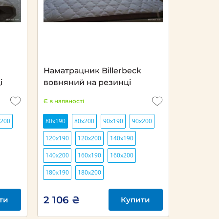
Наматрацник Billerbeck
і
вовняний на резинці
Є в наявності
х200
80х190
80х200
90х190
90х200
120х190
120х200
140х190
140х200
160х190
160х200
180х190
180х200
2 106 ₴
ти
Купити