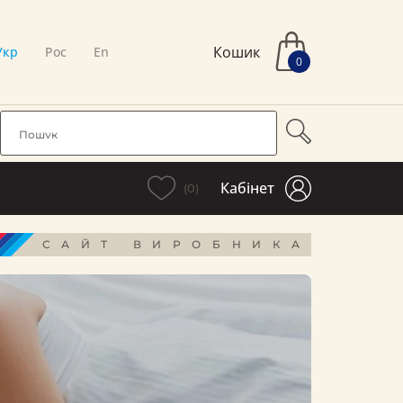
Кошик
Укр
Рос
En
0
Кабінет
(0)
САЙТ ВИРОБНИКА