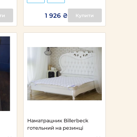
1 926 ₴
ти
Купити
Наматрацник Billerbeck
готельний на резинці