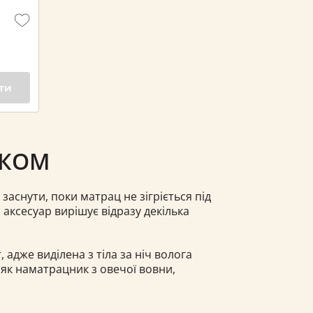
ти
ИКОМ
заснути, поки матрац не зігріється під
аксесуар вирішує відразу декілька
адже виділена з тіла за ніч волога
як наматрацник з овечої вовни,