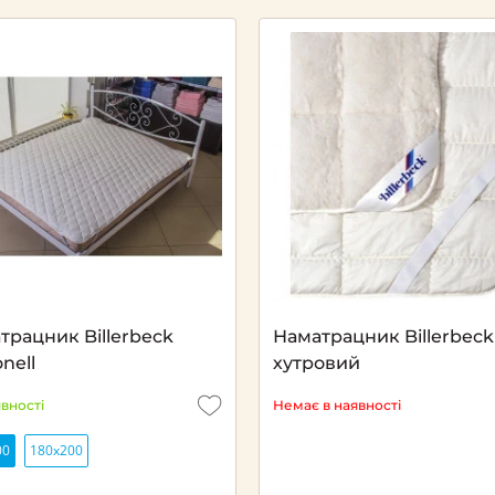
трацник Billerbeck
Наматрацник Billerbeck
nell
хутровий
явності
Немає в наявності
00
180х200