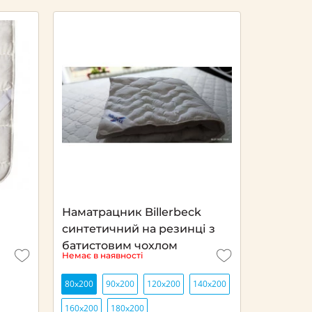
Наматрацник Billerbeck
синтетичний на резинці з
батистовим чохлом
Немає в наявності
80х200
90х200
120х200
140х200
160х200
180х200