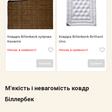
Ковдра Billerbeck хутрова
Ковдра Billerbeck Brilliant
Камелія
Uno
Немає в наявності
Немає в наявності
Купити
Купити
М'якість
і
невагомість
ковдр
Біллербек