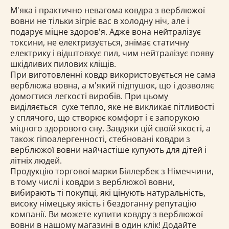
М'яка і практично невагома ковдра з верблюжої
вовни не тільки зігріє вас в холодну ніч, але і
подарує міцне здоров'я. Адже вона нейтралізує
токсини, не електризується, знімає статичну
електрику і відштовхує пил, чим нейтралізує появу
шкідливих пилових кліщів.
При виготовленні ковдр використовується не сама
верблюжа вовна, а м'який підпушок, що і дозволяє
домогтися легкості виробів. При цьому
виділяється сухе тепло, яке не викликає пітливості
у сплячого, що створює комфорт і є запорукою
міцного здорового сну. Завдяки цій своїй якості, а
також гіпоалергенності, стебновані ковдри з
верблюжої вовни найчастіше купують для дітей і
літніх людей.
Продукцію торгової марки Біллербек з Німеччини,
в тому числі і ковдри з верблюжої вовни,
вибирають ті покупці, які цінують натуральність,
високу німецьку якість і бездоганну репутацію
компанії. Ви можете купити ковдру з верблюжої
вовни в нашому магазині в один клік! Додайте