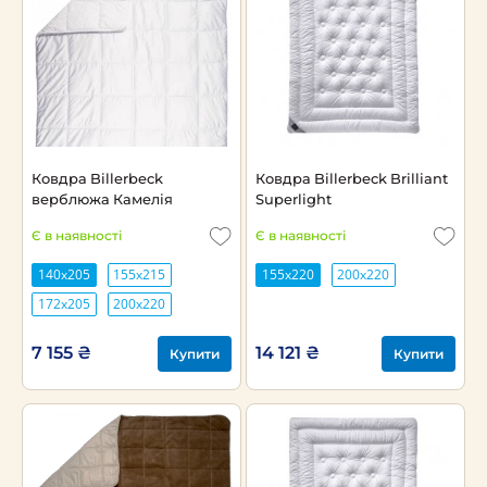
Ковдра Billerbeck
Ковдра Billerbeck Brilliant
верблюжа Камелія
Superlight
Є в наявності
Є в наявності
140х205
155х215
155x220
200х220
172х205
200х220
7 155 ₴
14 121 ₴
Купити
Купити