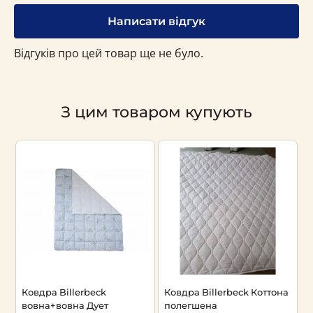
Написати відгук
Відгуків про цей товар ще не було.
З цим товаром купують
Ковдра Billerbeck
Ковдра Billerbeck Коттона
К
вовна+вовна Дует
полегшена
О