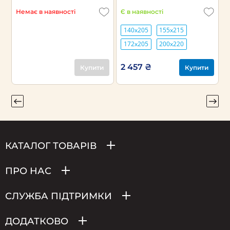
Немає в наявності
Є в наявності
Н
140х205
155х215
172х205
200х220
2 457 ₴
Купити
Купити
КАТАЛОГ ТОВАРІВ
ПРО НАС
СЛУЖБА ПІДТРИМКИ
ДОДАТКОВО