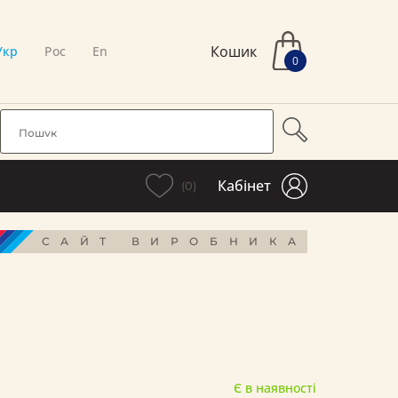
Кошик
Укр
Рос
En
0
Кабінет
(0)
САЙТ ВИРОБНИКА
Є в наявності