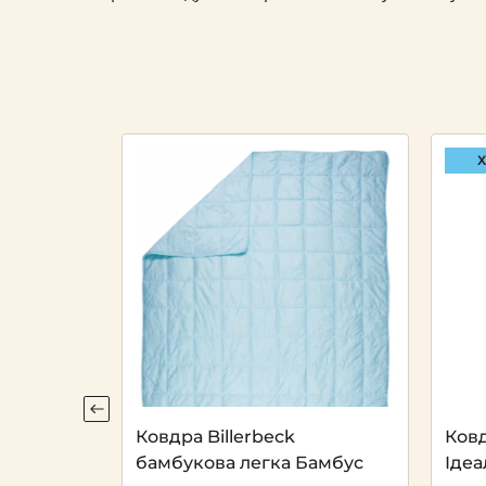
Х
Коттона
Ковдра Billerbeck
Ковд
бамбукова легка Бамбус
Ідеа