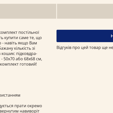
омплект постільної
ть купити саме те, що
 - навіть якщо Вам
Відгуків про цей товар ще не
ажану кількість зі
 кошик: підковдра-
- 50х70 або 68x68 см,
 комплект готовий!
ористанням
ндується прати окремо
ивернутим навиворіт