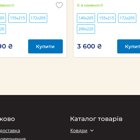
аявності
Є в наявності
205
155х215
172х205
140х205
155х215
172х205
220
200х220
90 ₴
3 600 ₴
Купити
Купи
ково
Каталог товарів
 доставка
Ковдри
повернення