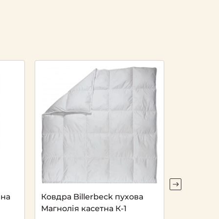
яна
Ковдра Billerbeck пухова
Ковдра Bi
Магнолія касетна К-1
Лілея кас