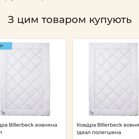
З цим товаром купують
іт
Next
ра Billerbeck вовняна
Ковдра Billerbeck вовн
л
Ідеал полегшена