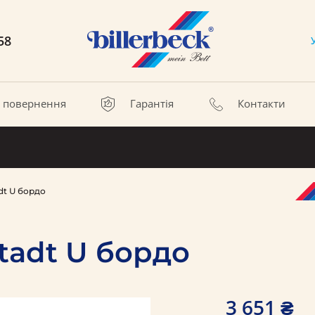
58
а повернення
Гарантія
Контакти
dt U бордо
tadt U бордо
3 651 ₴