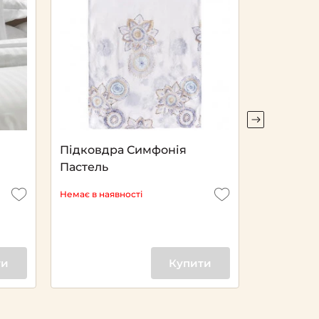
Підковдра Симфонія
Простира
Пастель
смужка 2
Немає в наявності
Немає в ная
ти
Купити