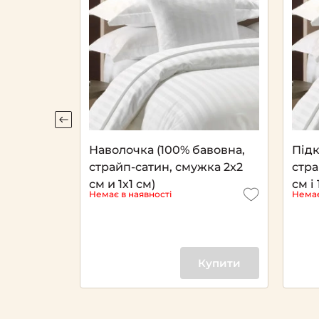
DA
Наволочка (100% бавовна,
Підк
страйп-сатин, смужка 2x2
стра
см и 1х1 см)
см і 
Немає в наявності
Немає
Купити
Купити