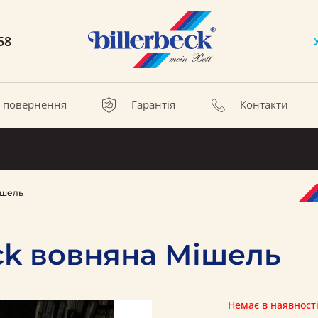
58
а повернення
Гарантія
Контакти
ішель
eck вовняна Мішель
Немає в наявност