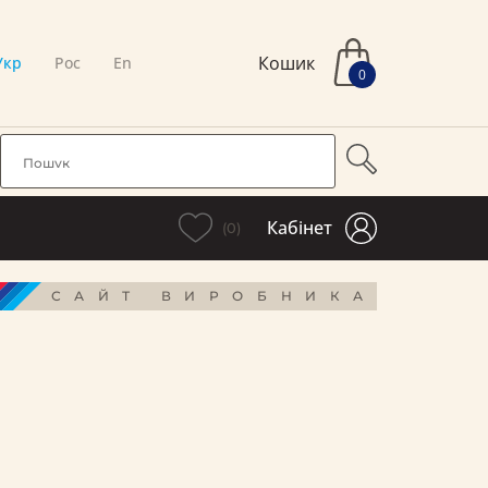
Кошик
Укр
Рос
En
0
Кабінет
(0)
САЙТ ВИРОБНИКА
і