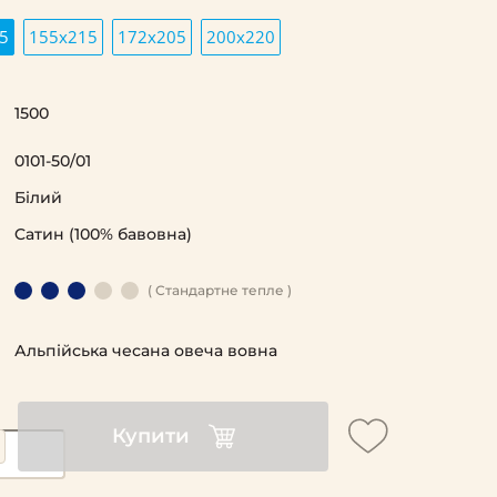
5
155х215
172х205
200х220
1500
0101-50/01
Білий
Cатин (100% бавовна)
( Стандартне тепле )
Альпійська чесана овеча вовна
Купити