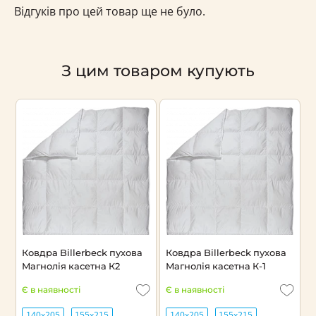
Відгуків про цей товар ще не було.
З цим товаром купують
Ковдра Billerbeck пухова
Ковдра Billerbeck пухова
К
Магнолія касетна К2
Магнолія касетна К-1
Л
Є в наявності
Є в наявності
Н
140х205
155х215
140х205
155х215