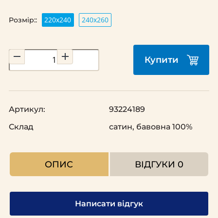
220х240
240х260
Розмір::
Купити
Артикул:
93224189
Склад
сатин, бавовна 100%
ОПИС
ВІДГУКИ
0
Написати відгук