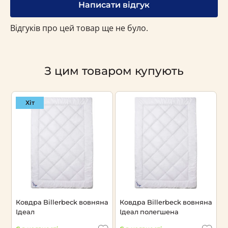
Написати відгук
Відгуків про цей товар ще не було.
З цим товаром купують
Хіт
Ковдра Billerbeck вовняна
Ковдра Billerbeck вовняна
П
Ідеал
Ідеал полегшена
П