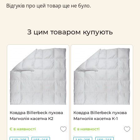
Відгуків про цей товар ще не було.
З цим товаром купують
Ковдра Billerbeck пухова
Ковдра Billerbeck пухова
К
Магнолія касетна К2
Магнолія касетна К-1
Л
Є в наявності
Є в наявності
Н