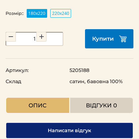
180x220
220х240
Розмір::
Купити
Артикул:
5205188
Склад
сатин, бавовна 100%
ОПИС
ВІДГУКИ
0
Написати відгук