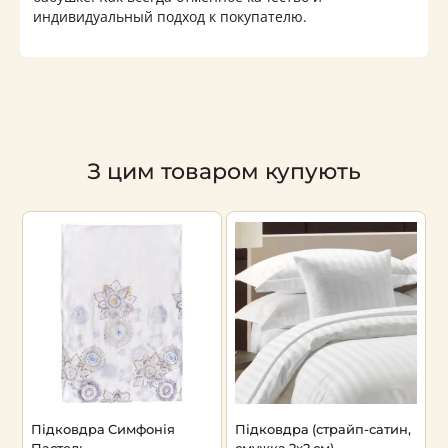
индивидуальный подход к покупателю.
З цим товаром купують
Підковдра Симфонія
Підковдра (страйп-сатин,
П
Пастель
смужка 2x2 см)
П