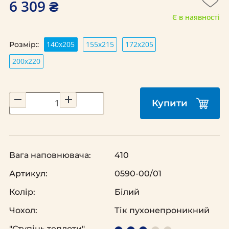
6 309 ₴
Є в наявності
140х205
155х215
172х205
Розмір::
200х220
Купити
Вага наповнювача:
410
Артикул:
0590-00/01
Колір:
Білий
Чохол:
Тік пухонепроникний
"Ступінь теплоти"