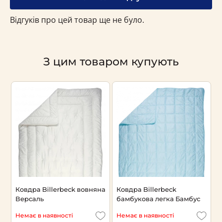
Відгуків про цей товар ще не було.
З цим товаром купують
Ковдра Billerbeck вовняна
Ковдра Billerbeck
К
Версаль
бамбукова легка Бамбус
а
Немає в наявності
Немає в наявності
Н