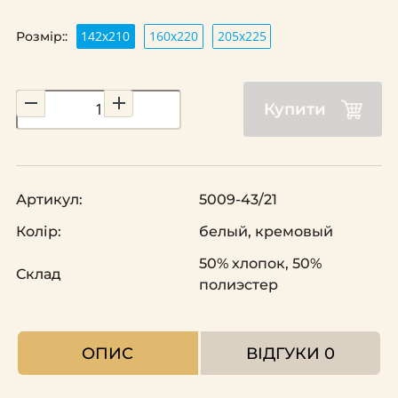
142х210
160х220
205х225
Розмір::
Купити
Артикул:
5009-43/21
Колір:
белый, кремовый
50% хлопок, 50%
Склад
полиэстер
ОПИС
ВІДГУКИ
0