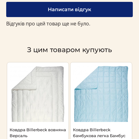
Написати відгук
Відгуків про цей товар ще не було.
З цим товаром купують
Ковдра Billerbeck вовняна
Ковдра Billerbeck
К
Версаль
бамбукова легка Бамбус
а