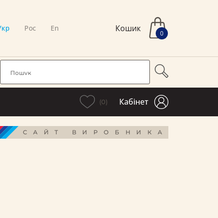
Кошик
Укр
Рос
En
0
Кабінет
(0)
САЙТ ВИРОБНИКА
і