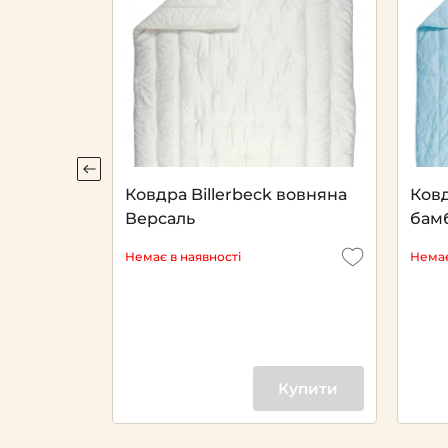
пухова
Ковдра Billerbeck вовняна
Ковд
Версаль
бам
Немає в наявності
Немає
х205
Купити
Купити