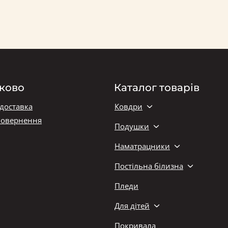
ково
Каталог товарів
 доставка
Ковдри
повернення
Подушки
Наматрацники
Постільна білизна
Пледи
Для дітей
Покривала