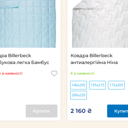
Next
ра Billerbeck
Ковдра Billerbeck
букова легка Бамбус
антиалергійна Ніна
 в наявності
Є в наявності
140х205
155х215
172х205
200х220
2 160 ₴
Купити
Купи