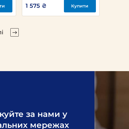
1 575 ₴
ти
Купити
і
куйте за нами у
альних мережах