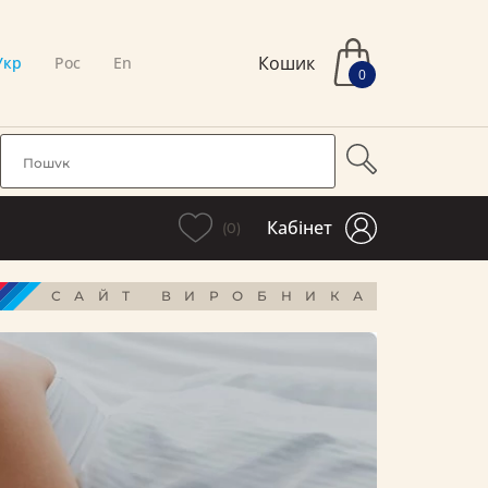
Кошик
Укр
Рос
En
0
Кабінет
(0)
САЙТ ВИРОБНИКА