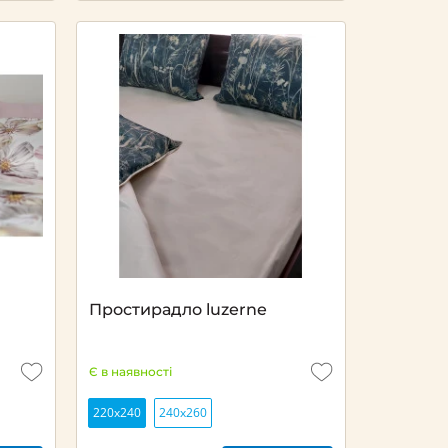
Простирадло luzerne
Є в наявності
220х240
240х260