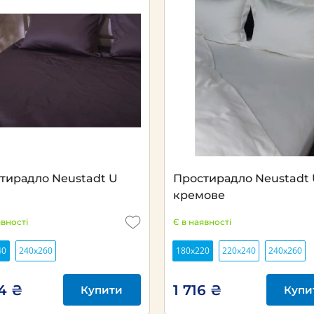
тирадло Neustadt U
Простирадло Neustadt
кремове
явності
Є в наявності
40
240х260
180x220
220х240
240х260
84 ₴
1 716 ₴
Купити
Купи