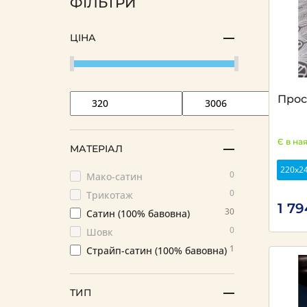
ФІЛЬТРИ
ЦІНА
Прос
Є в на
МАТЕРІАЛ
220х2
0
Мако-сатин
0
Трикотаж
1 7
30
Сатин (100% бавовна)
0
Шовк
1
Страйп-сатин (100% бавовна)
ТИП