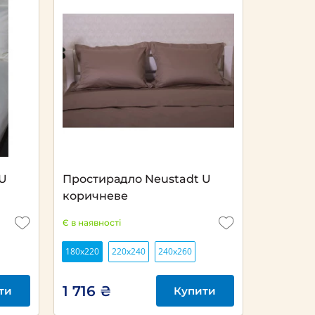
 U
Простирадло Neustadt U
коричневе
Є в наявності
180x220
220х240
240х260
1 716 ₴
ти
Купити