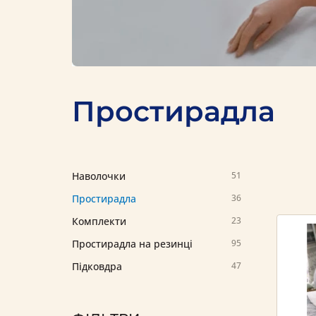
Простирадла
Наволочки
51
Простирадла
36
Комплекти
23
Простирадла на резинці
95
Підковдра
47