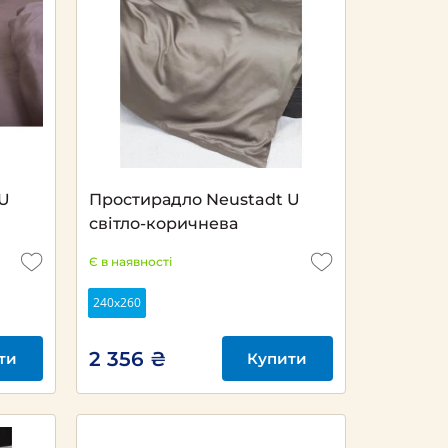
 U
Простирадло Neustadt U
світло-коричнева
Є в наявності
240х260
2 356 ₴
ти
Купити