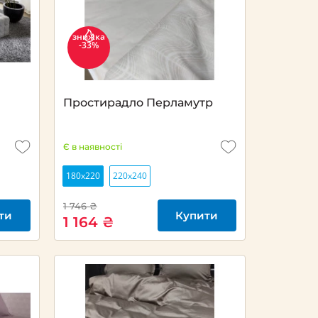
знижка
-33%
Простирадло Перламутр
Є в наявності
180x220
220х240
1 746 ₴
ти
Купити
1 164 ₴