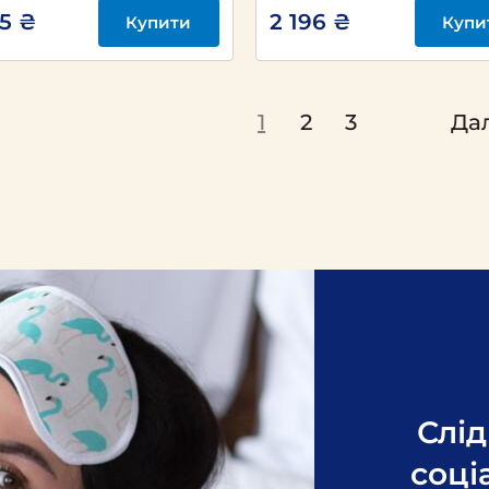
55 ₴
2 196 ₴
Купити
Купи
1
2
3
Дал
Слід
соці