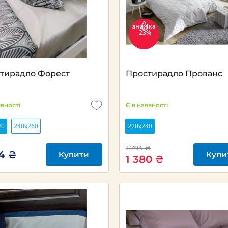
знижка
-23%
тирадло Форест
Простирадло Прованс
явності
Є в наявності
40
240х260
220х240
1 794 ₴
94 ₴
Купити
Купи
1 380 ₴