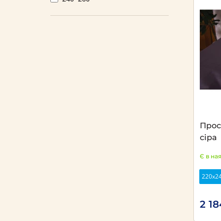
Прос
сіра
Є в на
220х2
2 1