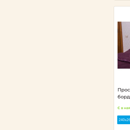
Прос
борд
Є в на
240х2