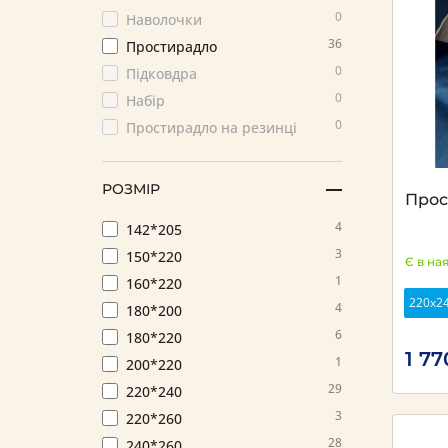
0
Наволочки
36
Простирадло
0
Підковдра
0
Набір
0
Простирадло на резинці
РОЗМІР
Прос
4
142*205
3
150*220
Є в на
1
160*220
220х2
4
180*200
6
180*220
1 77
1
200*220
29
220*240
3
220*260
28
240*260