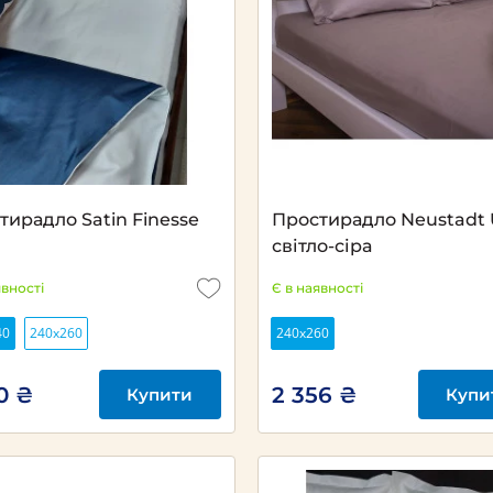
тирадло Satin Finesse
Простирадло Neustadt
світло-сіра
явності
Є в наявності
40
240х260
240х260
0 ₴
2 356 ₴
Купити
Купи