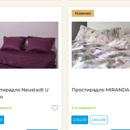
Новинка
тирадло Neustadt U
Простирадло MIRANDA
о
явності
Є в наявності
60
220х240
240х260