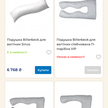
Подушка Billerbeck для
Подушка Billerbeck для
вагітних Sinus
вагітних стебнована П-
подібна VIP
Є в наявності
Немає в наявності
6 768 ₴
Купити
Купити