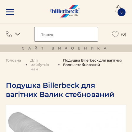
0
(0)
САЙТ ВИРОБНИКА
Головна
Для
Подушка Billerbeck для вагітних
майбутніх
Валик стебнований
мам
Подушка Billerbeck для
вагітних Валик стебнований