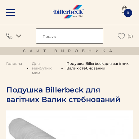
0
(0)
САЙТ ВИРОБНИКА
Головна
Для
Подушка Billerbeck для вагітних
майбутніх
Валик стебнований
мам
Подушка Billerbeck для
вагітних Валик стебнований