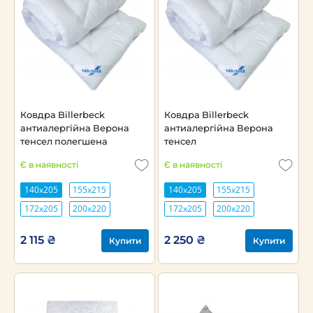
Ковдра Billerbeck
Ковдра Billerbeck
антиалергійна Верона
антиалергійна Верона
тенсел полегшена
тенсел
Є в наявності
Є в наявності
140х205
155х215
140х205
155х215
172х205
200х220
172х205
200х220
2 115 ₴
2 250 ₴
Купити
Купити