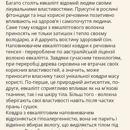
Багато століть евкаліпт відомий людям своїми
лікувальними властивостями. Присутні в рослині
фітонциди та інші корисні речовини позитивно
впливають на здоров'я і самопочуття людини.
Саме тому ковдри з евкаліптового волокна
приносять не тільки затишок і тепло своєму
володарю, а й дарують воістину здоровий сон.
Наповнювачем евкаліптової ковдри є речовина
тенсел - перероблене по австралійській ліцензії
волокно евкаліпта. Завдяки сучасним технологіям,
при переробці дерева сировина не втрачає своїх
корисних властивостей, а значить, може
приносити власнику такої унікальної ковдри масу
користі. По-перше, це природний антисептик, по-
друге, евкаліпт сприятливо впливає як на м'язові
тканини, так і на шкіру тіла. Більш того - волокна
зберігають свої властивості навіть після частих
прань і сушок.
Ковдра з евкаліптовим наповнювачем
відрізняється гіпоалергенністю, вона не парить і
відмінно вбирає вологу, що виділяється тілом під