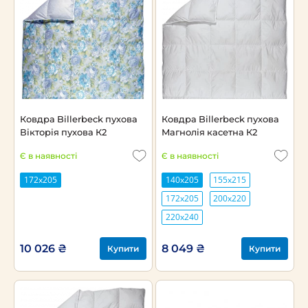
Ковдра Billerbeck пухова
Ковдра Billerbeck пухова
Вікторія пухова К2
Магнолія касетна К2
Є в наявності
Є в наявності
172х205
140х205
155х215
172х205
200х220
220х240
10 026 ₴
8 049 ₴
Купити
Купити