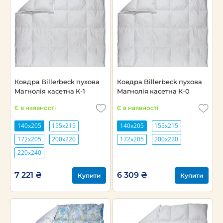
Ковдра Billerbeck пухова
Ковдра Billerbeck пухова
Магнолія касетна К-1
Магнолія касетна К-0
Є в наявності
Є в наявності
140х205
155х215
140х205
155х215
172х205
200х220
172х205
200х220
220х240
7 221 ₴
6 309 ₴
Купити
Купити