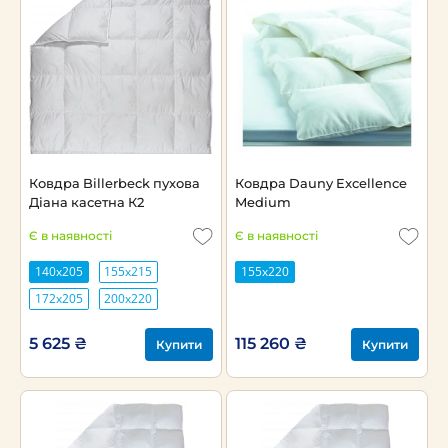
Ковдра Billerbeck пухова
Ковдра Dauny Excellence
Діана касетна К2
Medium
Є в наявності
Є в наявності
140х205
155х215
155x220
172х205
200х220
5 625 ₴
115 260 ₴
Купити
Купити