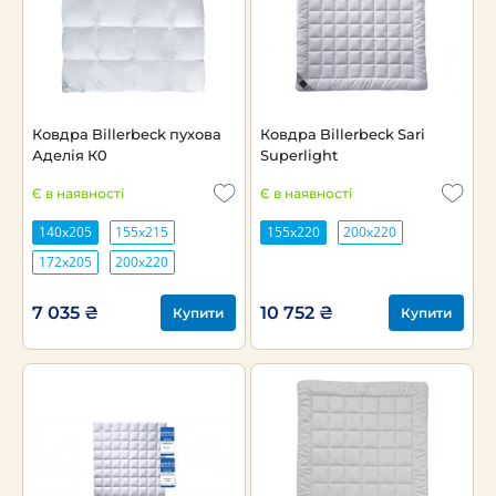
Ковдра Billerbeck пухова
Ковдра Billerbeck Sari
Аделія К0
Superlight
Є в наявності
Є в наявності
140х205
155х215
155x220
200х220
172х205
200х220
7 035 ₴
10 752 ₴
Купити
Купити