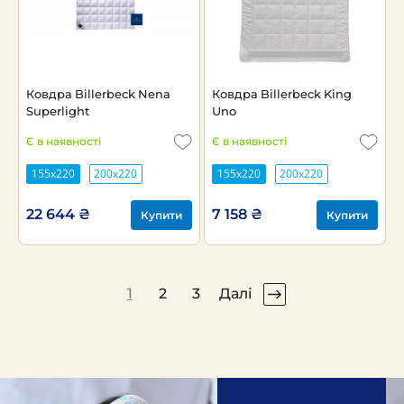
Ковдра Billerbeck Nena
Ковдра Billerbeck King
Superlight
Uno
Є в наявності
Є в наявності
155x220
200х220
155x220
200х220
22 644 ₴
7 158 ₴
Купити
Купити
1
2
3
Далі