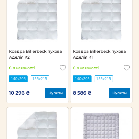
Ковдра Billerbeck пухова
Ковдра Billerbeck пухова
Аделія К2
Аделія К1
Є в наявності
Є в наявності
140х205
155х215
140х205
155х215
10 296 ₴
8 586 ₴
Купити
Купити