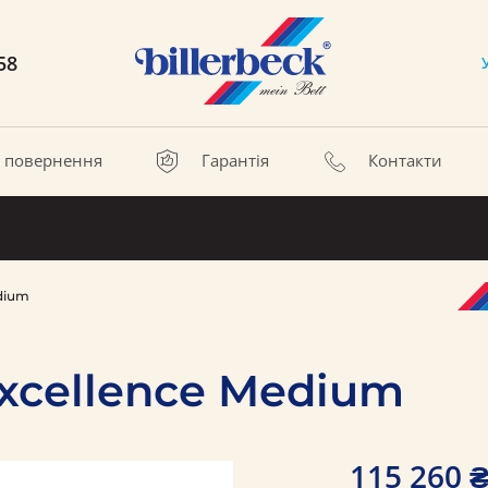
58
а повернення
Гарантія
Контакти
dium
xcellence Medium
115 260 