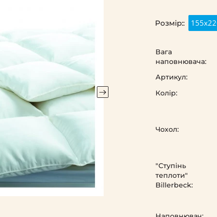
155x22
Розмір::
Вага
наповнювача:
Артикул:
Колір:
Чохол:
"Ступінь
теплоти"
Billerbeck:
Наповнювач: