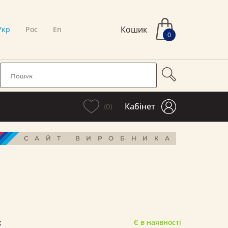
Кошик
Укр
Рос
En
0
Кабінет
(0)
САЙТ ВИРОБНИКА
₴
Є в наявності