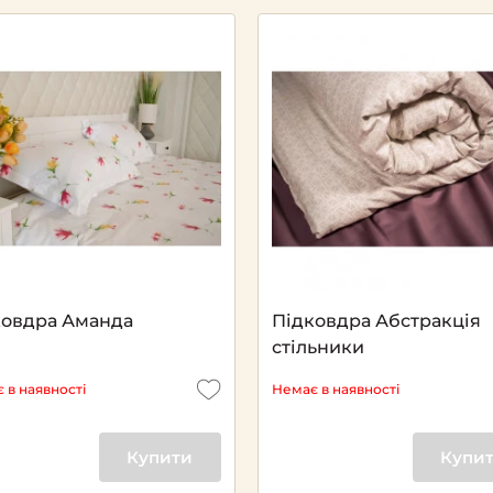
Next
ковдра Аманда
Підковдра Абстракція
стільники
 в наявності
Немає в наявності
Купити
Купи