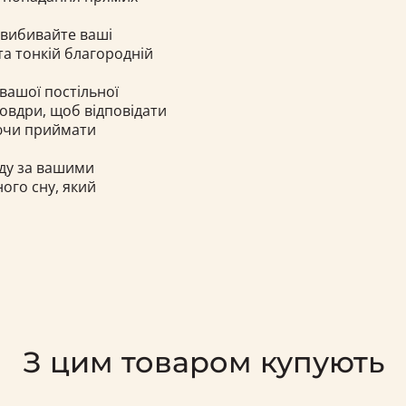
е вибивайте ваші
та тонкій благородній
вашої постільної
овдри, щоб відповідати
аючи приймати
ду за вашими
ого сну, який
З цим товаром купують