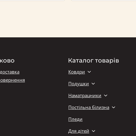
ково
Каталог товарів
 доставка
Ковдри
повернення
Подушки
Наматрацники
Постільна білизна
Пледи
Для дітей