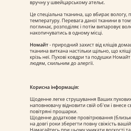
вручну у швейцарському ательє.
Це спеціальна тканина, що вбирає вологу, 
температуру. Перевага даної тканини в то
поглинає, розподіляє і потім випаровує вол
накопичуватись в одному місці.
Номайт
- природний захист від кліщів дом
тканина виткана настільки щільно, що кліщ
крізь неї. Пухові ковдри та подушки Номайт
людям, схильним до алергії.
Корисна інформація:
Щоденне легке струшування Ваших пухови
наповнювачу відновити свій об'єм і внесе с
повітряні прошарки.
Щоденне додаткове провітрювання (близь
на довгі роки зберегти повну свіжість вашій
Намагайтесь при цьому уникати вогкості т