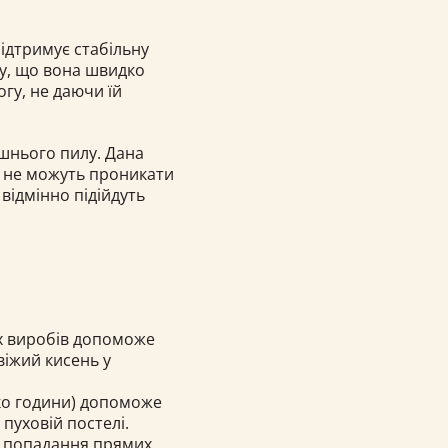
підтримує стабільну
му, що вона швидко
огу, не даючи їй
ашнього пилу. Дана
і не можуть проникати
 відмінно підійдуть
х виробів допоможе
віжий кисень у
ко години) допоможе
 пуховій постелі.
а попадання прямих