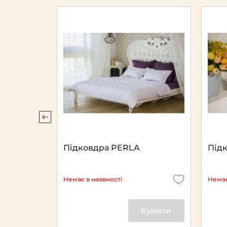
Підковдра PERLA
Під
Немає в наявності
Немає
Купити
Купити