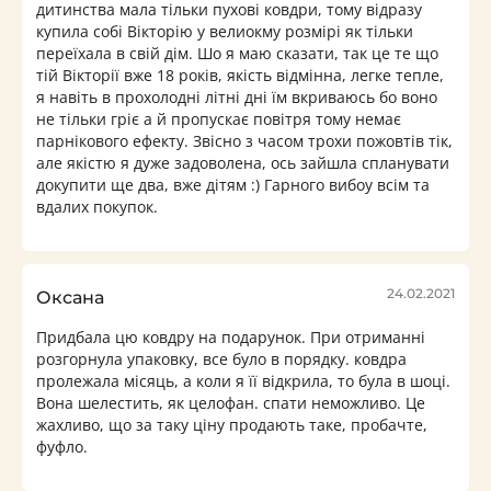
дитинства мала тільки пухові ковдри, тому відразу
купила собі Вікторію у велиокму розмірі як тільки
переїхала в свій дім. Шо я маю сказати, так це те що
тій Вікторії вже 18 років, якість відмінна, легке тепле,
я навіть в прохолодні літні дні їм вкриваюсь бо воно
не тільки гріє а й пропускає повітря тому немає
парнікового ефекту. Звісно з часом трохи пожовтів тік,
але якістю я дуже задоволена, ось зайшла спланувати
докупити ще два, вже дітям :) Гарного вибоу всім та
вдалих покупок.
24.02.2021
Оксана
Придбала цю ковдру на подарунок. При отриманні
розгорнула упаковку, все було в порядку. ковдра
пролежала місяць, а коли я її відкрила, то була в шоці.
Вона шелестить, як целофан. спати неможливо. Це
жахливо, що за таку ціну продають таке, пробачте,
фуфло.