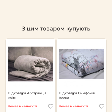
З цим товаром купують
Підковдра Абстракція
Підковдра Симфонія
П
квіти
Весна
L
Немає в наявності
Немає в наявності
Н