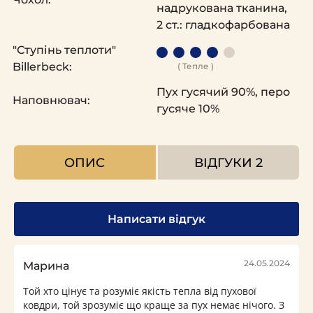
надрукована тканина,
2 ст.: гладкофарбована
"Ступінь теплоти"
Billerbeck:
( Тепле )
Пух гусячий 90%, перо
Наповнювач:
гусяче 10%
ОПИС
ВІДГУКИ
2
Написати відгук
24.05.2024
Марина
Той хто цінує та розуміє якість тепла від пухової
ковдри, той зрозуміє що краще за пух немає нічого. З