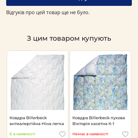
Відгуків про цей товар ще не було.
З цим товаром купують
а
Ковдра Billerbeck
Ковдра Billerbeck пухова
К
антиалергійна Ніна легка
Вікторія касетна К-1
В
Є в наявності
Немає в наявності
Н