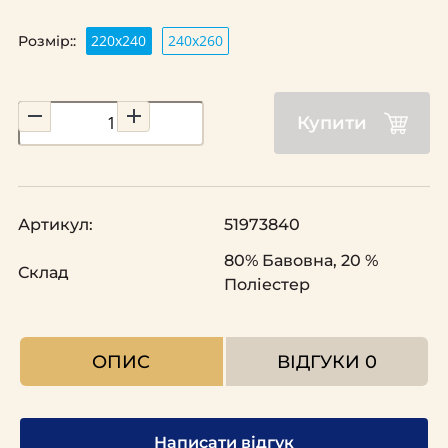
220х240
240х260
Розмір::
Купити
Артикул:
51973840
80% Бавовна, 20 %
Склад
Поліестер
ОПИС
ВІДГУКИ
0
Написати відгук