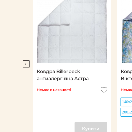
пухова
Ковдра Billerbeck
Ковд
антиалергійна Астра
Вікт
Немає в наявності
Немає
х205
140х
200х
Купити
Купити