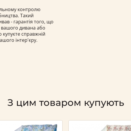
тельному контролю
бництва. Такий
вав - гарантія того, що
я вашого дивана або
о купуєте справжній
шого інтер'єру.
З цим товаром купують