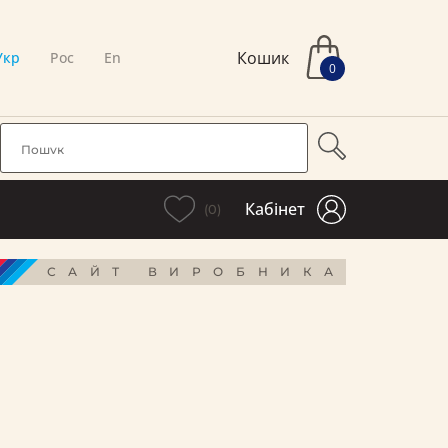
Кошик
Укр
Рос
En
0
Кабінет
(0)
САЙТ ВИРОБНИКА
і