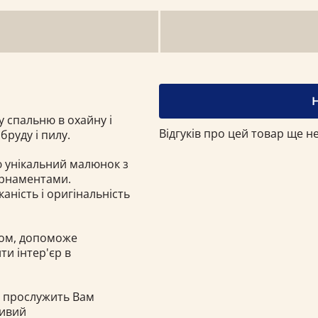
 спальню в охайну і
Відгуків про цей товар ще не
бруду і пилу.
 унікальний малюнок з
орнаментами.
аність і оригінальність
ком, допоможе
ти інтер'єр в
о прослужить Вам
ливий