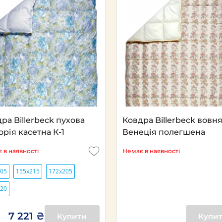
Next
ра Billerbeck пухова
Ковдра Billerbeck вовн
орія касетна К-1
Венеція полегшена
 в наявності
Немає в наявності
205
155х215
172х205
220
7 221 ₴
Купити
Купи