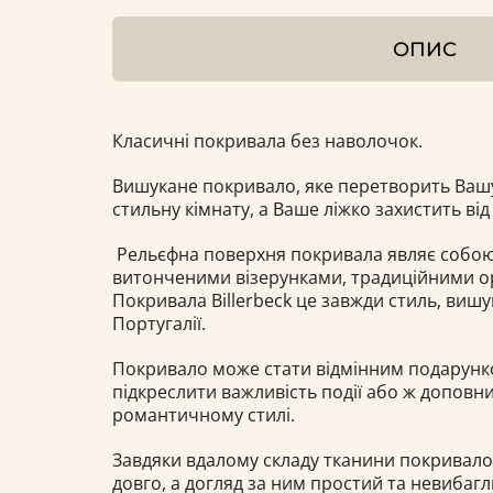
ОПИС
Класичні покривала без наволочок.
Вишукане покривало, яке перетворить Вашу
стильну кімнату, а Ваше ліжко захистить від 
Рельєфна поверхня покривала являє собою
витонченими візерунками, традиційними 
Покривала Billerbeck це завжди стиль, вишук
Португалії.
Покривало може стати відмінним подарун
підкреслити важливість події або ж доповни
романтичному стилі.
Завдяки вдалому складу тканини покривал
довго, а догляд за ним простий та невибаг