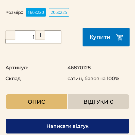
160х220
205х225
Розмір::
Купити
Артикул:
46870128
Склад
сатин, бавовна 100%
ОПИС
ВІДГУКИ
0
Написати відгук