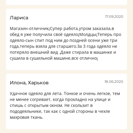
17.09.2020
Лариса
Магазин-отличник¡Супер работа,утром заказала,в
обед я уже получила своё одеяло¡Молдцы¡Теперь про
одеяло-сын спит под ним до поздней осени уже три
года,теперь взяла для старшего.За 3 года одеяло не
потеряло внешний вид .Даже стирала в машинке и
сушила в сушильной машине,все отлично¡
18.06.2020
Илона, Харьков
Удачное одеяло для лета. Тонкое и очень легкое, тем
не менее согревает, когда прохладно на улице и
спишь с открытым окном. Не скользит в
пододеяльнике, так как с одной стороны в чехле
махровая ткань.