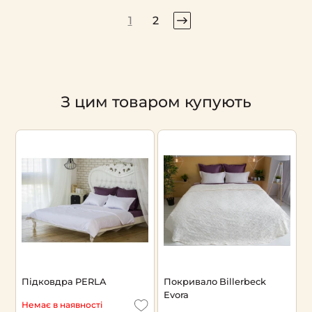
1
2
З цим товаром купують
Підковдра PERLA
Покривало Billerbeck
П
Evora
Немає в наявності
Н