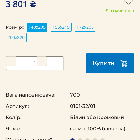
3 801 ₴
Є в наявності
140х205
155х215
172х205
Розмір::
200х220
Купити
Вага наповнювача:
700
Артикул:
0101-32/01
Колір:
Білий або кремовий
Чохол:
сатин (100% бавовна)
"Ступінь теплоти"