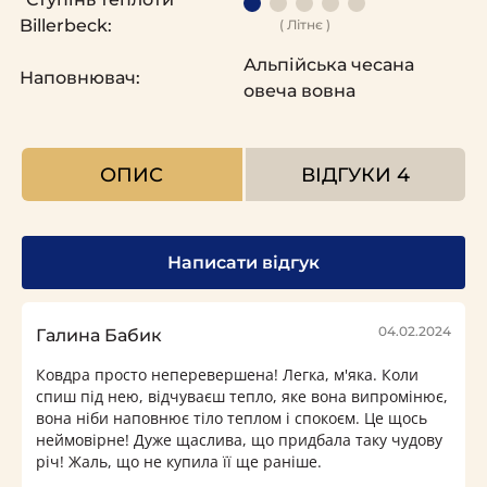
Billerbeck:
( Літнє )
Альпійська чесана
Наповнювач:
овеча вовна
ОПИС
ВІДГУКИ
4
Написати відгук
04.02.2024
Галина Бабик
Ковдра просто неперевершена! Легка, м'яка. Коли
спиш під нею, відчуваєш тепло, яке вона випромінює,
вона ніби наповнює тіло теплом і спокоєм. Це щось
неймовірне! Дуже щаслива, що придбала таку чудову
річ! Жаль, що не купила її ще раніше.