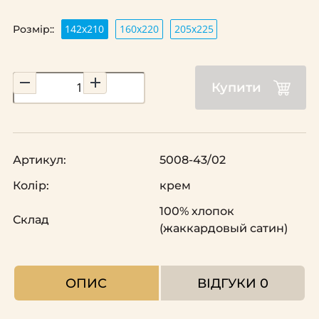
142х210
160х220
205х225
Розмір::
Купити
Артикул:
5008-43/02
Колір:
крем
100% хлопок
Склад
(жаккардовый сатин)
ОПИС
ВІДГУКИ
0