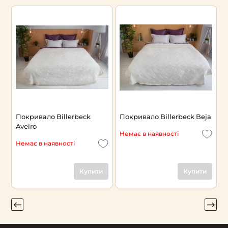
Покривало Billerbeck
Покривало Billerbeck Beja
П
Aveiro
Немає в наявності
Н
Немає в наявності
Купити
Купити