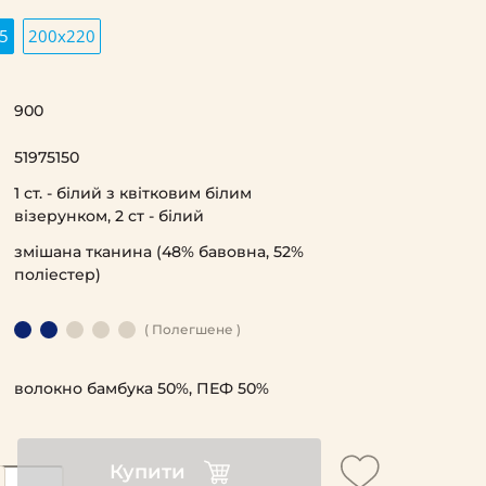
5
200х220
900
51975150
1 ст. - білий з квітковим білим
візерунком, 2 ст - білий
змішана тканина (48% бавовна, 52%
поліестер)
( Полегшене )
волокно бамбука 50%, ПЕФ 50%
Купити