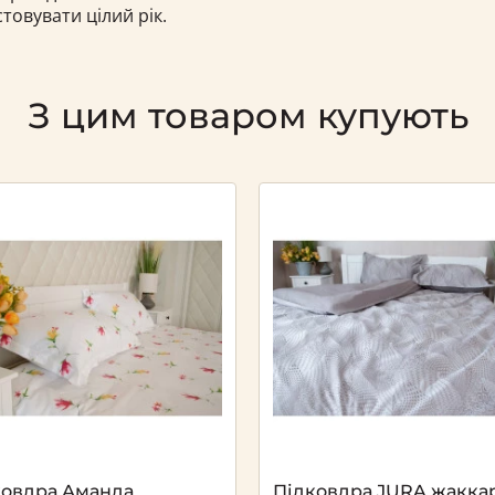
товувати цілий рік.
З цим товаром купують
Next
ковдра Аманда
Підковдра JURA жакка