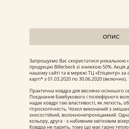
ОПИС
Запрошуємо Вас скористатися унікальною 
продукцію Billerbeck зі знижкою 50%. Акція 
нашому сайті та в мережі ТЦ «Епіцентр» за
карті* з 01.03.2020 по 30.06.2020 (включно).
Практична ковдра для весняно-осіннього сез
Поєднання бамбукового і поліефірного вол
надає ковдрі такі властивості, як легкість, о
гігроскопічність. Чохол виконаний з змішан
зносостійкий, волокнонепроніцаемий. Одна
кольору, друга - з набивним квітковим візер
Ковдра не парить, тому що має гарну тепло