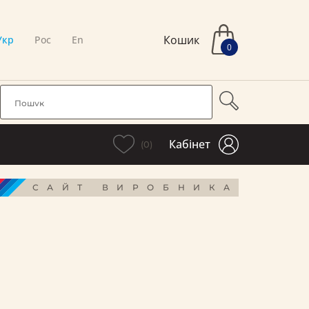
Кошик
Укр
Рос
En
0
Кабінет
(0)
САЙТ ВИРОБНИКА
і