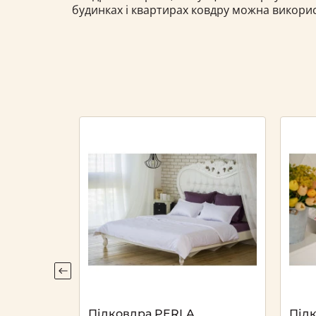
будинках і квартирах ковдру можна викорис
Підковдра PERLA
Під