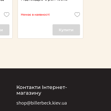
Немає в наявності
Немає в ная
ти
Купити
Контакти Інтернет-
магазину
shop@billerbeck.kiev.ua