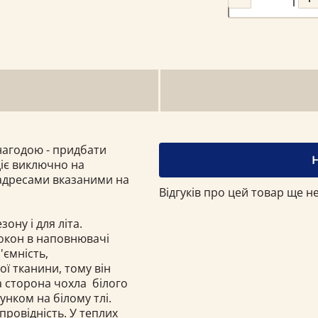
нагодою - придбати
діє виключно на
 адресами вказаними на
Відгуків про цей товар ще не
ону і для літа.
окон в наповнювачі
б'ємність,
ої тканини, тому він
 сторона чохла білого
унком на білому тлі.
провідність. У теплих